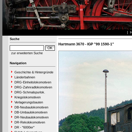
Suche
Hartmann 3670 - IGP "99 1590-1"
zur erweiterten Suche
Navigation
Geschichte & Hintergründe
Länderbahnen
DRG-Einheitslokomotiven
DRG-Zahnradlokomotiven
DRG-Schmalspurlok.
Kriegslokomotiven
Verlagerungsbauten
DB-Neubaulokomotiven
DB-Umbaulokomotiven
DR-Neubaulokomotiven
DR-Rekolokomotiven
DR - "6000er"