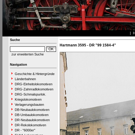
Suche
Hartmann 3595 - DR "99 1584-4"
zur erweiterten Suche
Navigation
Geschichte & Hintergründe
Länderbahnen
DRG-Einheitslokomotiven
DRG-Zahnradlokomotiven
DRG-Schmalspurlok.
Kriegslokomotiven
Verlagerungsbauten
DB-Neubaulokomotiven
DB-Umbaulokomotiven
DR-Neubaulokomotiven
DR-Rekolokomotiven
DR - "6000er"