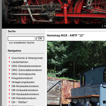
Suche
Hanomag 4018 - AMTF "12"
zur erweiterten Suche
Navigation
Geschichte & Hintergründe
Länderbahnen
DRG-Einheitslokomotiven
DRG-Zahnradlokomotiven
DRG-Schmalspurlok.
Kriegslokomotiven
Verlagerungsbauten
DB-Neubaulokomotiven
DB-Umbaulokomotiven
DR-Neubaulokomotiven
DR-Rekolokomotiven
DR - "6000er"