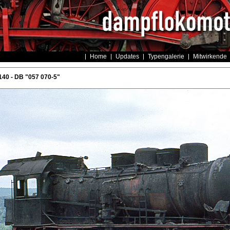
Home
Updates
Typengalerie
Mitwirkende
40 - DB "057 070-5"