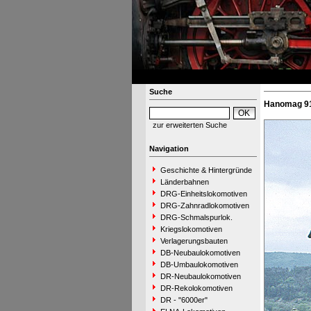
Suche
Hanomag 91
zur erweiterten Suche
Navigation
Geschichte & Hintergründe
Länderbahnen
DRG-Einheitslokomotiven
DRG-Zahnradlokomotiven
DRG-Schmalspurlok.
Kriegslokomotiven
Verlagerungsbauten
DB-Neubaulokomotiven
DB-Umbaulokomotiven
DR-Neubaulokomotiven
DR-Rekolokomotiven
DR - "6000er"