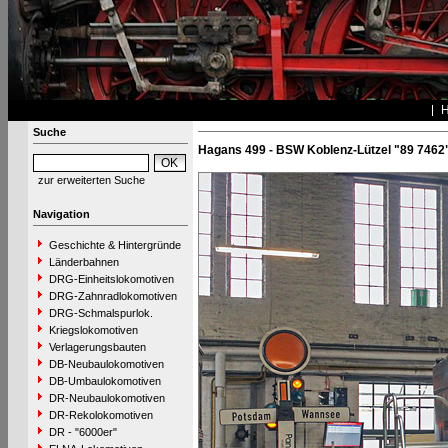
Suche
Hagans 499 - BSW Koblenz-Lützel "89 7462
zur erweiterten Suche
Navigation
Geschichte & Hintergründe
Länderbahnen
DRG-Einheitslokomotiven
DRG-Zahnradlokomotiven
DRG-Schmalspurlok.
Kriegslokomotiven
Verlagerungsbauten
DB-Neubaulokomotiven
DB-Umbaulokomotiven
DR-Neubaulokomotiven
DR-Rekolokomotiven
DR - "6000er"