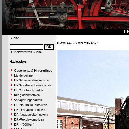
Suche
DWM 442 - VMN "86 457"
zur erweiterten Suche
Navigation
Geschichte & Hintergründe
Länderbahnen
DRG-Einheitslokomotiven
DRG-Zahnradlokomotiven
DRG-Schmalspurlok.
Kriegslokomotiven
Verlagerungsbauten
DB-Neubaulokomotiven
DB-Umbaulokomotiven
DR-Neubaulokomotiven
DR-Rekolokomotiven
DR - "6000er"