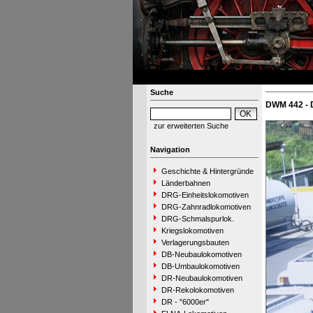
Suche
DWM 442 - 
zur erweiterten Suche
Navigation
Geschichte & Hintergründe
Länderbahnen
DRG-Einheitslokomotiven
DRG-Zahnradlokomotiven
DRG-Schmalspurlok.
Kriegslokomotiven
Verlagerungsbauten
DB-Neubaulokomotiven
DB-Umbaulokomotiven
DR-Neubaulokomotiven
DR-Rekolokomotiven
DR - "6000er"