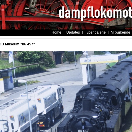
Home
Updates
Typengalerie
Mitwirkende
DB Museum "86 457"