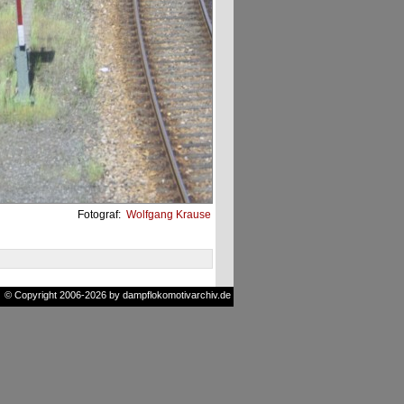
Fotograf:
Wolfgang Krause
© Copyright 2006-2026 by dampflokomotivarchiv.de