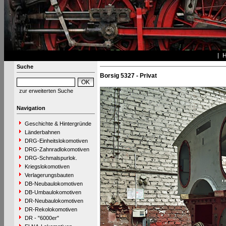
Suche
Borsig 5327 - Privat
zur erweiterten Suche
Navigation
Geschichte & Hintergründe
Länderbahnen
DRG-Einheitslokomotiven
DRG-Zahnradlokomotiven
DRG-Schmalspurlok.
Kriegslokomotiven
Verlagerungsbauten
DB-Neubaulokomotiven
DB-Umbaulokomotiven
DR-Neubaulokomotiven
DR-Rekolokomotiven
DR - "6000er"