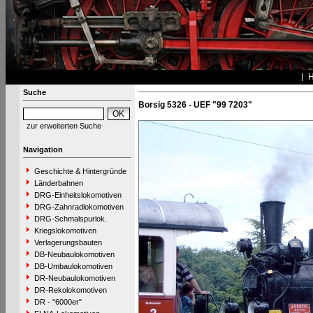
Suche
Borsig 5326 - UEF "99 7203"
zur erweiterten Suche
Navigation
Geschichte & Hintergründe
Länderbahnen
DRG-Einheitslokomotiven
DRG-Zahnradlokomotiven
DRG-Schmalspurlok.
Kriegslokomotiven
Verlagerungsbauten
DB-Neubaulokomotiven
DB-Umbaulokomotiven
DR-Neubaulokomotiven
DR-Rekolokomotiven
DR - "6000er"