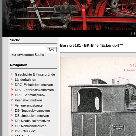
Suche
Borsig 5181 - BKrB "5 "Eckendorf""
zur erweiterten Suche
Navigation
Geschichte & Hintergründe
Länderbahnen
DRG-Einheitslokomotiven
DRG-Zahnradlokomotiven
DRG-Schmalspurlok.
Kriegslokomotiven
Verlagerungsbauten
DB-Neubaulokomotiven
DB-Umbaulokomotiven
DR-Neubaulokomotiven
DR-Rekolokomotiven
DR - "6000er"