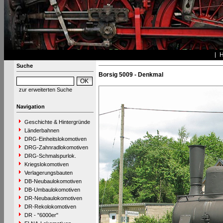
Suche
Borsig 5009 - Denkmal
zur erweiterten Suche
Navigation
Geschichte & Hintergründe
Länderbahnen
DRG-Einheitslokomotiven
DRG-Zahnradlokomotiven
DRG-Schmalspurlok.
Kriegslokomotiven
Verlagerungsbauten
DB-Neubaulokomotiven
DB-Umbaulokomotiven
DR-Neubaulokomotiven
DR-Rekolokomotiven
DR - "6000er"