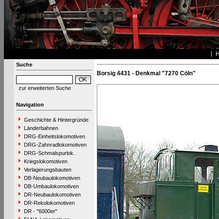
Suche
Borsig 4431 - Denkmal "7270 Cöln"
zur erweiterten Suche
Navigation
Geschichte & Hintergründe
Länderbahnen
DRG-Einheitslokomotiven
DRG-Zahnradlokomotiven
DRG-Schmalspurlok.
Kriegslokomotiven
Verlagerungsbauten
DB-Neubaulokomotiven
DB-Umbaulokomotiven
DR-Neubaulokomotiven
DR-Rekolokomotiven
DR - "6000er"