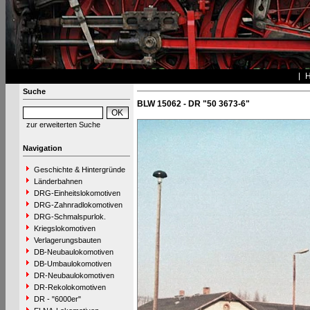
Suche
BLW 15062 - DR "50 3673-6"
zur erweiterten Suche
Navigation
Geschichte & Hintergründe
Länderbahnen
DRG-Einheitslokomotiven
DRG-Zahnradlokomotiven
DRG-Schmalspurlok.
Kriegslokomotiven
Verlagerungsbauten
DB-Neubaulokomotiven
DB-Umbaulokomotiven
DR-Neubaulokomotiven
DR-Rekolokomotiven
DR - "6000er"