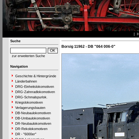
Suche
Borsig 11962 - DB "064 006-0"
zur erweiterten Suche
Navigation
Geschichte & Hintergründe
Länderbahnen
DRG-Einheitslokomotiven
DRG-Zahnradlokomotiven
DRG-Schmalspurlok.
Kriegslokomotiven
Verlagerungsbauten
DB-Neubaulokomotiven
DB-Umbaulokomotiven
DR-Neubaulokomotiven
DR-Rekolokomotiven
DR - "6000er"