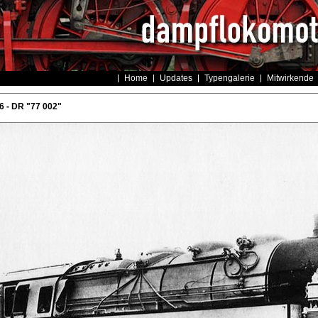
Home
Updates
Typengalerie
Mitwirkende
6 - DR "77 002"