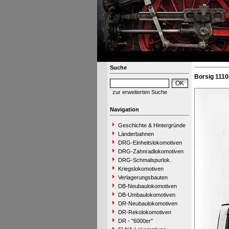
Suche
Borsig 1110
zur erweiterten Suche
Navigation
Geschichte & Hintergründe
Länderbahnen
DRG-Einheitslokomotiven
DRG-Zahnradlokomotiven
DRG-Schmalspurlok.
Kriegslokomotiven
Verlagerungsbauten
DB-Neubaulokomotiven
DB-Umbaulokomotiven
DR-Neubaulokomotiven
DR-Rekolokomotiven
DR - "6000er"