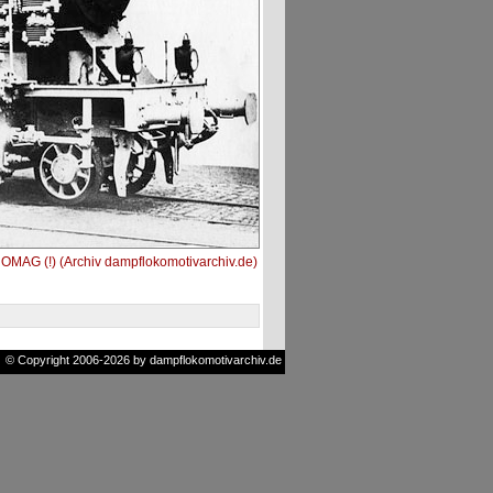
MAG (!) (Archiv dampflokomotivarchiv.de)
© Copyright 2006-2026 by dampflokomotivarchiv.de