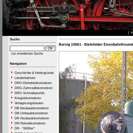
Suche
Borsig 10661 - Bielefelder Eisenbahnfreund
zur erweiterten Suche
Navigation
Geschichte & Hintergründe
Länderbahnen
DRG-Einheitslokomotiven
DRG-Zahnradlokomotiven
DRG-Schmalspurlok.
Kriegslokomotiven
Verlagerungsbauten
DB-Neubaulokomotiven
DB-Umbaulokomotiven
DR-Neubaulokomotiven
DR-Rekolokomotiven
DR - "6000er"