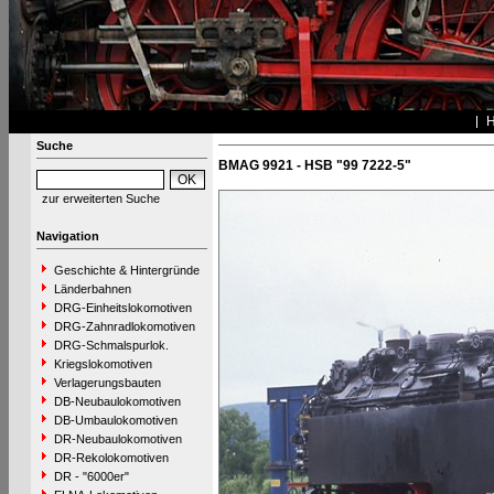
Suche
BMAG 9921 - HSB "99 7222-5"
zur erweiterten Suche
Navigation
Geschichte & Hintergründe
Länderbahnen
DRG-Einheitslokomotiven
DRG-Zahnradlokomotiven
DRG-Schmalspurlok.
Kriegslokomotiven
Verlagerungsbauten
DB-Neubaulokomotiven
DB-Umbaulokomotiven
DR-Neubaulokomotiven
DR-Rekolokomotiven
DR - "6000er"