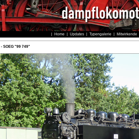
Home
Updates
Typengalerie
Mitwirkende
- SOEG "99 749"