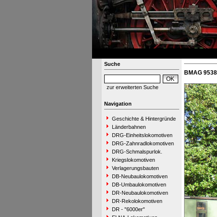
Suche
BMAG 9538 
zur erweiterten Suche
Navigation
Geschichte & Hintergründe
Länderbahnen
DRG-Einheitslokomotiven
DRG-Zahnradlokomotiven
DRG-Schmalspurlok.
Kriegslokomotiven
Verlagerungsbauten
DB-Neubaulokomotiven
DB-Umbaulokomotiven
DR-Neubaulokomotiven
DR-Rekolokomotiven
DR - "6000er"