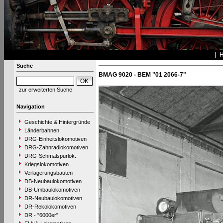
Suche
BMAG 9020 - BEM "01 2066-7"
zur erweiterten Suche
Navigation
Geschichte & Hintergründe
Länderbahnen
DRG-Einheitslokomotiven
DRG-Zahnradlokomotiven
DRG-Schmalspurlok.
Kriegslokomotiven
Verlagerungsbauten
DB-Neubaulokomotiven
DB-Umbaulokomotiven
DR-Neubaulokomotiven
DR-Rekolokomotiven
DR - "6000er"