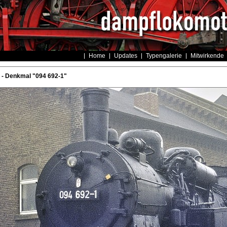
Home
Updates
Typengalerie
Mitwirkende
- Denkmal "094 692-1"