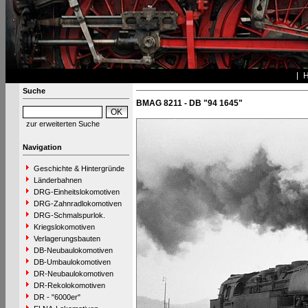
Suche
BMAG 8211 - DB "94 1645"
zur erweiterten Suche
Navigation
Geschichte & Hintergründe
Länderbahnen
DRG-Einheitslokomotiven
DRG-Zahnradlokomotiven
DRG-Schmalspurlok.
Kriegslokomotiven
Verlagerungsbauten
DB-Neubaulokomotiven
DB-Umbaulokomotiven
DR-Neubaulokomotiven
DR-Rekolokomotiven
DR - "6000er"