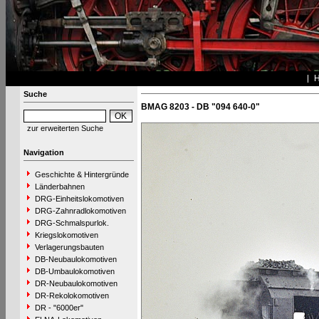
Suche
BMAG 8203 - DB "094 640-0"
zur erweiterten Suche
Navigation
Geschichte & Hintergründe
Länderbahnen
DRG-Einheitslokomotiven
DRG-Zahnradlokomotiven
DRG-Schmalspurlok.
Kriegslokomotiven
Verlagerungsbauten
DB-Neubaulokomotiven
DB-Umbaulokomotiven
DR-Neubaulokomotiven
DR-Rekolokomotiven
DR - "6000er"