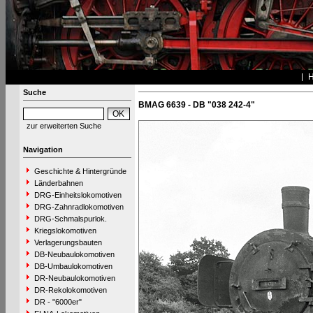
Suche
BMAG 6639 - DB "038 242-4"
zur erweiterten Suche
Navigation
Geschichte & Hintergründe
Länderbahnen
DRG-Einheitslokomotiven
DRG-Zahnradlokomotiven
DRG-Schmalspurlok.
Kriegslokomotiven
Verlagerungsbauten
DB-Neubaulokomotiven
DB-Umbaulokomotiven
DR-Neubaulokomotiven
DR-Rekolokomotiven
DR - "6000er"