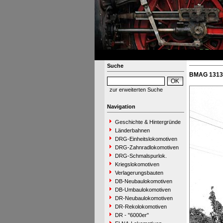
Suche
BMAG 13130
zur erweiterten Suche
Navigation
Geschichte & Hintergründe
Länderbahnen
DRG-Einheitslokomotiven
DRG-Zahnradlokomotiven
DRG-Schmalspurlok.
Kriegslokomotiven
Verlagerungsbauten
DB-Neubaulokomotiven
DB-Umbaulokomotiven
DR-Neubaulokomotiven
DR-Rekolokomotiven
DR - "6000er"