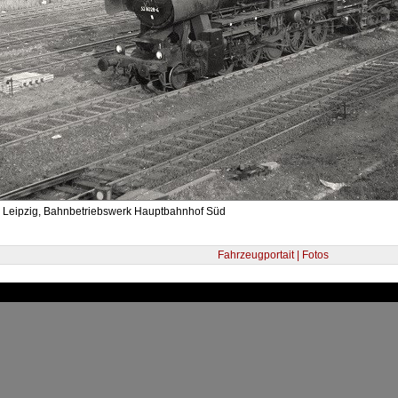
- Leipzig, Bahnbetriebswerk Hauptbahnhof Süd
Fahrzeugportait | Fotos