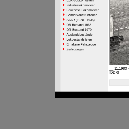
ELNA-Lokomotiven
Industrielokomotiven
Feuerlose Lokomotiven
Sonderkonstruktionen
SAAR (1920 - 1935)
DB-Bestand 1968
DR-Bestand 1970
Auslandsbestände
Lokbestandslisten
Erhaltene Fahrzeuge
Zerlegungen
__.11.1983 
[DDR]