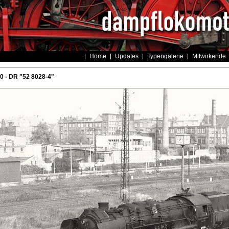
Home
Updates
Typengalerie
Mitwirkende
 - DR "52 8028-4"