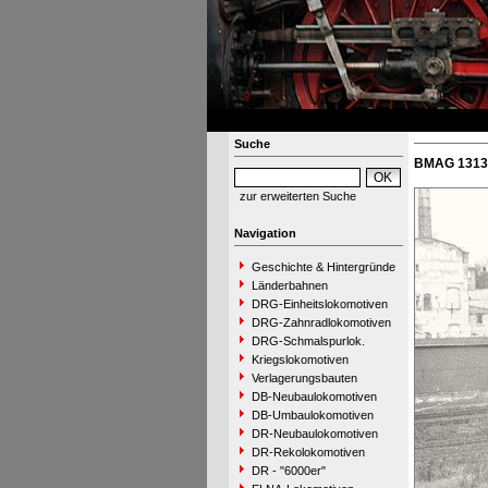
Suche
BMAG 13130
zur erweiterten Suche
Navigation
Geschichte & Hintergründe
Länderbahnen
DRG-Einheitslokomotiven
DRG-Zahnradlokomotiven
DRG-Schmalspurlok.
Kriegslokomotiven
Verlagerungsbauten
DB-Neubaulokomotiven
DB-Umbaulokomotiven
DR-Neubaulokomotiven
DR-Rekolokomotiven
DR - "6000er"