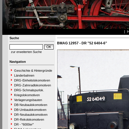
Suche
BMAG 12957 - DR "52 6404-6"
zur erweiterten Suche
Navigation
Geschichte & Hintergründe
Länderbahnen
DRG-Einheitslokomotiven
DRG-Zahnradlokomotiven
DRG-Schmalspurlok.
Kriegslokomotiven
Verlagerungsbauten
DB-Neubaulokomotiven
DB-Umbaulokomotiven
DR-Neubaulokomotiven
DR-Rekolokomotiven
DR - "6000er"