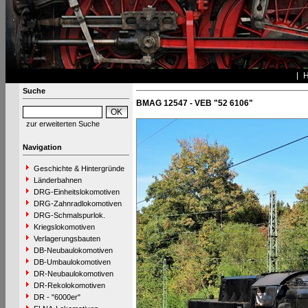
Suche
BMAG 12547 - VEB "52 6106"
zur erweiterten Suche
Navigation
Geschichte & Hintergründe
Länderbahnen
DRG-Einheitslokomotiven
DRG-Zahnradlokomotiven
DRG-Schmalspurlok.
Kriegslokomotiven
Verlagerungsbauten
DB-Neubaulokomotiven
DB-Umbaulokomotiven
DR-Neubaulokomotiven
DR-Rekolokomotiven
DR - "6000er"