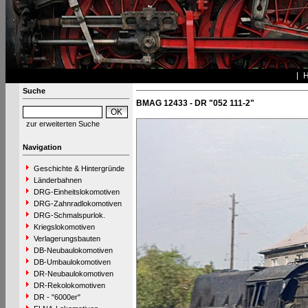
Suche
BMAG 12433 - DR "052 111-2"
zur erweiterten Suche
Navigation
Geschichte & Hintergründe
Länderbahnen
DRG-Einheitslokomotiven
DRG-Zahnradlokomotiven
DRG-Schmalspurlok.
Kriegslokomotiven
Verlagerungsbauten
DB-Neubaulokomotiven
DB-Umbaulokomotiven
DR-Neubaulokomotiven
DR-Rekolokomotiven
DR - "6000er"