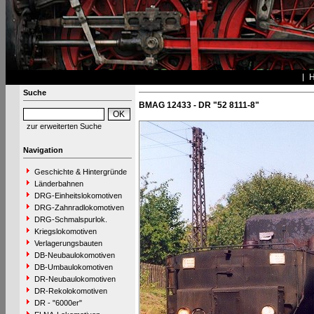
Suche
BMAG 12433 - DR "52 8111-8"
zur erweiterten Suche
Navigation
Geschichte & Hintergründe
Länderbahnen
DRG-Einheitslokomotiven
DRG-Zahnradlokomotiven
DRG-Schmalspurlok.
Kriegslokomotiven
Verlagerungsbauten
DB-Neubaulokomotiven
DB-Umbaulokomotiven
DR-Neubaulokomotiven
DR-Rekolokomotiven
DR - "6000er"