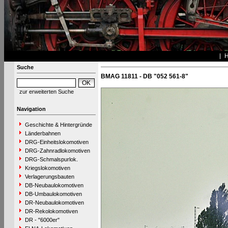
Suche
BMAG 11811 - DB "052 561-8"
zur erweiterten Suche
Navigation
Geschichte & Hintergründe
Länderbahnen
DRG-Einheitslokomotiven
DRG-Zahnradlokomotiven
DRG-Schmalspurlok.
Kriegslokomotiven
Verlagerungsbauten
DB-Neubaulokomotiven
DB-Umbaulokomotiven
DR-Neubaulokomotiven
DR-Rekolokomotiven
DR - "6000er"