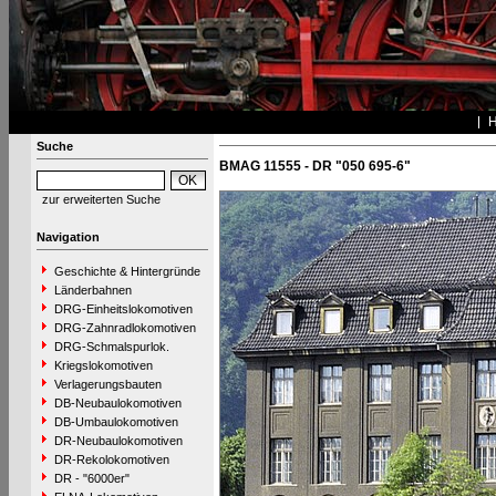
Suche
BMAG 11555 - DR "050 695-6"
zur erweiterten Suche
Navigation
Geschichte & Hintergründe
Länderbahnen
DRG-Einheitslokomotiven
DRG-Zahnradlokomotiven
DRG-Schmalspurlok.
Kriegslokomotiven
Verlagerungsbauten
DB-Neubaulokomotiven
DB-Umbaulokomotiven
DR-Neubaulokomotiven
DR-Rekolokomotiven
DR - "6000er"