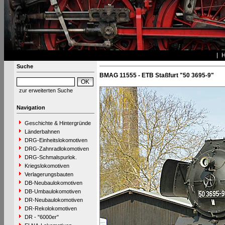
Suche
BMAG 11555 - ETB Staßfurt "50 3695-9"
zur erweiterten Suche
Navigation
Geschichte & Hintergründe
Länderbahnen
DRG-Einheitslokomotiven
DRG-Zahnradlokomotiven
DRG-Schmalspurlok.
Kriegslokomotiven
Verlagerungsbauten
DB-Neubaulokomotiven
DB-Umbaulokomotiven
DR-Neubaulokomotiven
DR-Rekolokomotiven
DR - "6000er"