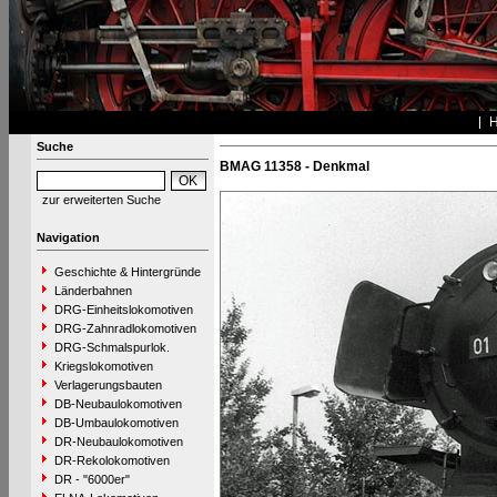
Suche
BMAG 11358 - Denkmal
zur erweiterten Suche
Navigation
Geschichte & Hintergründe
Länderbahnen
DRG-Einheitslokomotiven
DRG-Zahnradlokomotiven
DRG-Schmalspurlok.
Kriegslokomotiven
Verlagerungsbauten
DB-Neubaulokomotiven
DB-Umbaulokomotiven
DR-Neubaulokomotiven
DR-Rekolokomotiven
DR - "6000er"