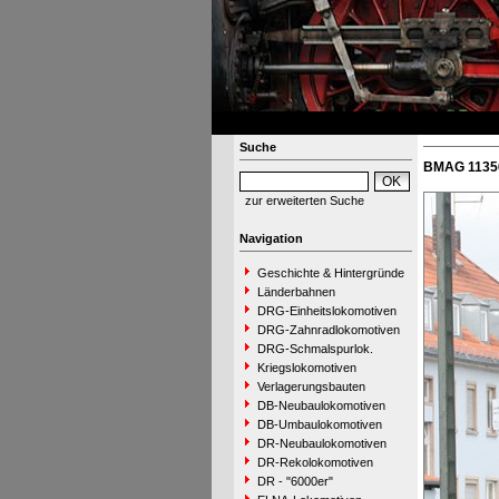
Suche
BMAG 11356
zur erweiterten Suche
Navigation
Geschichte & Hintergründe
Länderbahnen
DRG-Einheitslokomotiven
DRG-Zahnradlokomotiven
DRG-Schmalspurlok.
Kriegslokomotiven
Verlagerungsbauten
DB-Neubaulokomotiven
DB-Umbaulokomotiven
DR-Neubaulokomotiven
DR-Rekolokomotiven
DR - "6000er"