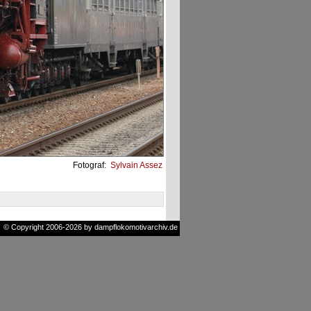
Fotograf:
Sylvain Assez
© Copyright 2006-2026 by dampflokomotivarchiv.de