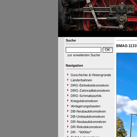
Suche
BMAG 11337 
zur erweiterten Suche
Navigation
Geschichte & Hintergründe
Länderbahnen
DRG-Einheitslokomotiven
DRG-Zahnradlokomotiven
DRG-Schmalspurlok.
Kriegslokomotiven
Verlagerungsbauten
DB-Neubaulokomotiven
DB-Umbaulokomotiven
DR-Neubaulokomotiven
DR-Rekolokomotiven
DR - "6000er"