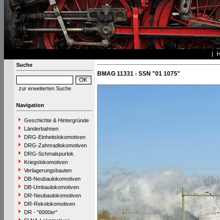
Suche
BMAG 11331 - SSN "01 1075"
zur erweiterten Suche
Navigation
Geschichte & Hintergründe
Länderbahnen
DRG-Einheitslokomotiven
DRG-Zahnradlokomotiven
DRG-Schmalspurlok.
Kriegslokomotiven
Verlagerungsbauten
DB-Neubaulokomotiven
DB-Umbaulokomotiven
DR-Neubaulokomotiven
DR-Rekolokomotiven
DR - "6000er"