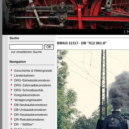
Suche
BMAG 11317 - DB "012 061-8"
zur erweiterten Suche
Navigation
Geschichte & Hintergründe
Länderbahnen
DRG-Einheitslokomotiven
DRG-Zahnradlokomotiven
DRG-Schmalspurlok.
Kriegslokomotiven
Verlagerungsbauten
DB-Neubaulokomotiven
DB-Umbaulokomotiven
DR-Neubaulokomotiven
DR-Rekolokomotiven
DR - "6000er"