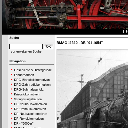
Suche
BMAG 11310 - DB "01 1054"
zur erweiterten Suche
Navigation
Geschichte & Hintergründe
Länderbahnen
DRG-Einheitslokomotiven
DRG-Zahnradlokomotiven
DRG-Schmalspurlok.
Kriegslokomotiven
Verlagerungsbauten
DB-Neubaulokomotiven
DB-Umbaulokomotiven
DR-Neubaulokomotiven
DR-Rekolokomotiven
DR - "6000er"