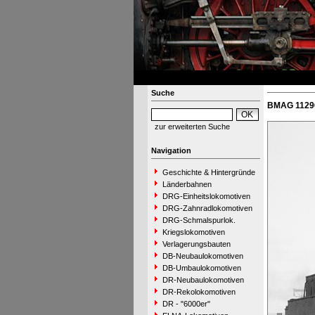
Suche
BMAG 11296
zur erweiterten Suche
Navigation
Geschichte & Hintergründe
Länderbahnen
DRG-Einheitslokomotiven
DRG-Zahnradlokomotiven
DRG-Schmalspurlok.
Kriegslokomotiven
Verlagerungsbauten
DB-Neubaulokomotiven
DB-Umbaulokomotiven
DR-Neubaulokomotiven
DR-Rekolokomotiven
DR - "6000er"