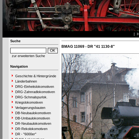
Suche
BMAG 11069 - DR "41 1130-8"
zur erweiterten Suche
Navigation
Geschichte & Hintergründe
Länderbahnen
DRG-Einheitslokomotiven
DRG-Zahnradlokomotiven
DRG-Schmalspurlok.
Kriegslokomotiven
Verlagerungsbauten
DB-Neubaulokomotiven
DB-Umbaulokomotiven
DR-Neubaulokomotiven
DR-Rekolokomotiven
DR - "6000er"