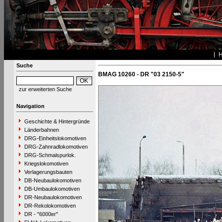
Suche
BMAG 10260 - DR "03 2150-5"
zur erweiterten Suche
Navigation
Geschichte & Hintergründe
Länderbahnen
DRG-Einheitslokomotiven
DRG-Zahnradlokomotiven
DRG-Schmalspurlok.
Kriegslokomotiven
Verlagerungsbauten
DB-Neubaulokomotiven
DB-Umbaulokomotiven
DR-Neubaulokomotiven
DR-Rekolokomotiven
DR - "6000er"