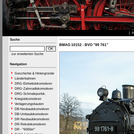
Suche
BMAG 10152 - BVO "99 761"
zur erweiterten Suche
Navigation
Geschichte & Hintergründe
Länderbahnen
DRG-Einheitslokomotiven
DRG-Zahnradlokomotiven
DRG-Schmalspurlok.
Kriegslokomotiven
Verlagerungsbauten
DB-Neubaulokomotiven
DB-Umbaulokomotiven
DR-Neubaulokomotiven
DR-Rekolokomotiven
DR - "6000er"