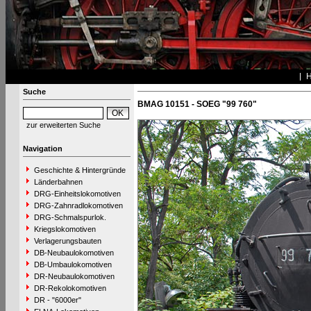
Suche
BMAG 10151 - SOEG "99 760"
zur erweiterten Suche
Navigation
Geschichte & Hintergründe
Länderbahnen
DRG-Einheitslokomotiven
DRG-Zahnradlokomotiven
DRG-Schmalspurlok.
Kriegslokomotiven
Verlagerungsbauten
DB-Neubaulokomotiven
DB-Umbaulokomotiven
DR-Neubaulokomotiven
DR-Rekolokomotiven
DR - "6000er"