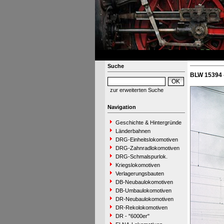
Suche
BLW 15394 
zur erweiterten Suche
Navigation
Geschichte & Hintergründe
Länderbahnen
DRG-Einheitslokomotiven
DRG-Zahnradlokomotiven
DRG-Schmalspurlok.
Kriegslokomotiven
Verlagerungsbauten
DB-Neubaulokomotiven
DB-Umbaulokomotiven
DR-Neubaulokomotiven
DR-Rekolokomotiven
DR - "6000er"