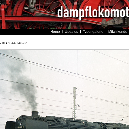
Home
Updates
Typengalerie
Mitwirkende
- DB "044 340-8"