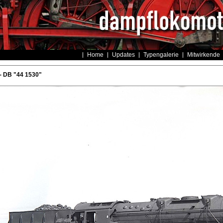
Home
Updates
Typengalerie
Mitwirkende
- DB "44 1530"