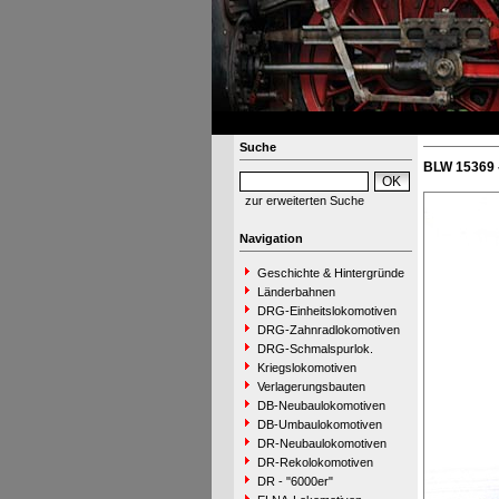
Suche
BLW 15369 
zur erweiterten Suche
Navigation
Geschichte & Hintergründe
Länderbahnen
DRG-Einheitslokomotiven
DRG-Zahnradlokomotiven
DRG-Schmalspurlok.
Kriegslokomotiven
Verlagerungsbauten
DB-Neubaulokomotiven
DB-Umbaulokomotiven
DR-Neubaulokomotiven
DR-Rekolokomotiven
DR - "6000er"