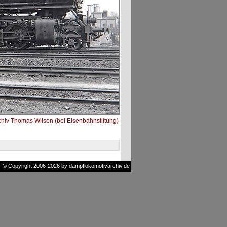
hiv Thomas Wilson (bei Eisenbahnstiftung)
© Copyright 2006-2026 by dampflokomotivarchiv.de