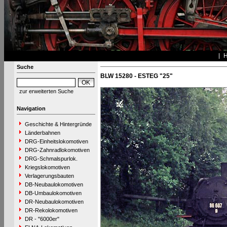
Suche
BLW 15280 - ESTEG "25"
zur erweiterten Suche
Navigation
Geschichte & Hintergründe
Länderbahnen
DRG-Einheitslokomotiven
DRG-Zahnradlokomotiven
DRG-Schmalspurlok.
Kriegslokomotiven
Verlagerungsbauten
DB-Neubaulokomotiven
DB-Umbaulokomotiven
DR-Neubaulokomotiven
DR-Rekolokomotiven
DR - "6000er"