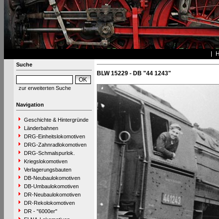
Suche
BLW 15229 - DB "44 1243"
zur erweiterten Suche
Navigation
Geschichte & Hintergründe
Länderbahnen
DRG-Einheitslokomotiven
DRG-Zahnradlokomotiven
DRG-Schmalspurlok.
Kriegslokomotiven
Verlagerungsbauten
DB-Neubaulokomotiven
DB-Umbaulokomotiven
DR-Neubaulokomotiven
DR-Rekolokomotiven
DR - "6000er"