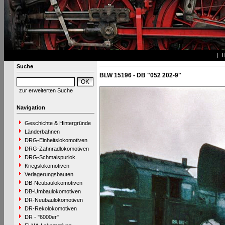
Suche
BLW 15196 - DB "052 202-9"
zur erweiterten Suche
Navigation
Geschichte & Hintergründe
Länderbahnen
DRG-Einheitslokomotiven
DRG-Zahnradlokomotiven
DRG-Schmalspurlok.
Kriegslokomotiven
Verlagerungsbauten
DB-Neubaulokomotiven
DB-Umbaulokomotiven
DR-Neubaulokomotiven
DR-Rekolokomotiven
DR - "6000er"