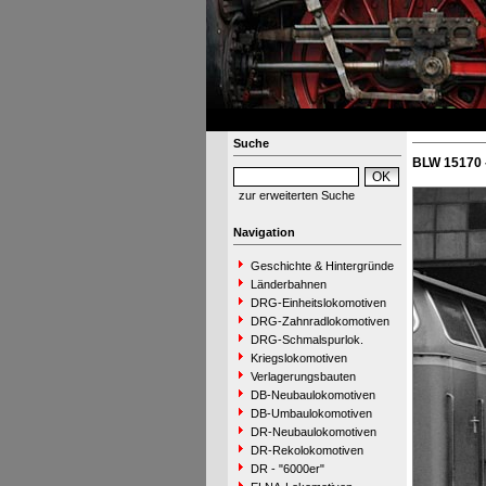
Suche
BLW 15170 
zur erweiterten Suche
Navigation
Geschichte & Hintergründe
Länderbahnen
DRG-Einheitslokomotiven
DRG-Zahnradlokomotiven
DRG-Schmalspurlok.
Kriegslokomotiven
Verlagerungsbauten
DB-Neubaulokomotiven
DB-Umbaulokomotiven
DR-Neubaulokomotiven
DR-Rekolokomotiven
DR - "6000er"