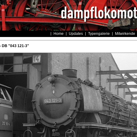
Home
Updates
Typengalerie
Mitwirkende
- DB "043 121-3"