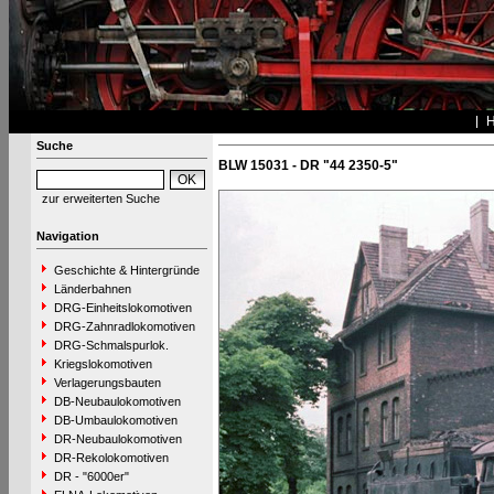
Suche
BLW 15031 - DR "44 2350-5"
zur erweiterten Suche
Navigation
Geschichte & Hintergründe
Länderbahnen
DRG-Einheitslokomotiven
DRG-Zahnradlokomotiven
DRG-Schmalspurlok.
Kriegslokomotiven
Verlagerungsbauten
DB-Neubaulokomotiven
DB-Umbaulokomotiven
DR-Neubaulokomotiven
DR-Rekolokomotiven
DR - "6000er"